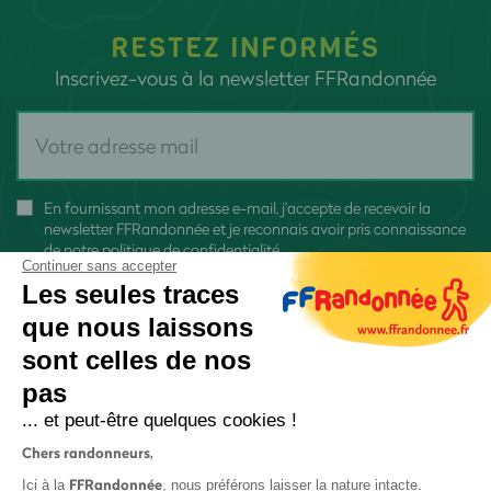
RESTEZ INFORMÉS
Inscrivez-vous à la newsletter FFRandonnée
En fournissant mon adresse e-mail, j'accepte de recevoir la
newsletter FFRandonnée et je reconnais avoir pris connaissance
de
notre politique de confidentialité
Continuer sans accepter
Les seules traces
que nous laissons
sont celles de nos
S'inscrire
pas
... et peut-être quelques cookies !
Chers randonneurs,
FFRandonnée
Ici à la
, nous préférons laisser la nature intacte.