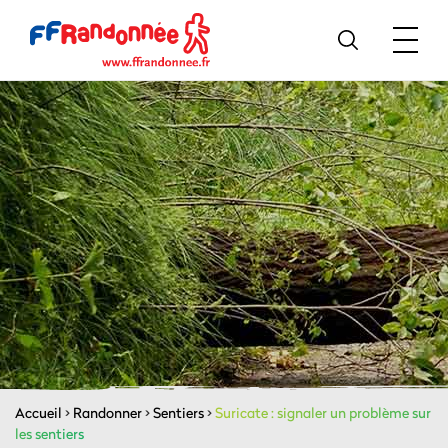
Accueil
>
Randonner
>
Sentiers
>
Suricate : signaler un problème sur
les sentiers