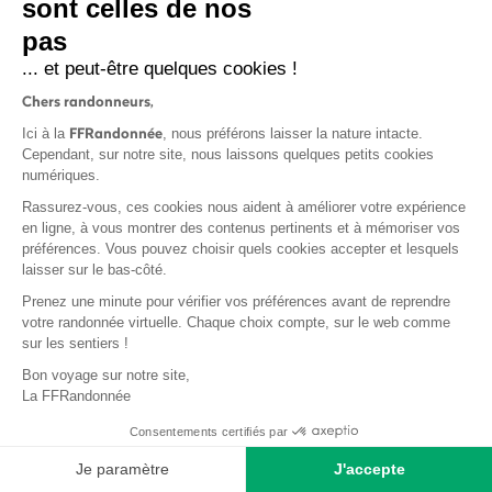
sont celles de nos
pas
... et peut-être quelques cookies !
Chers randonneurs,
RESTEZ INFORMÉS
FFRandonnée
Ici à la
, nous préférons laisser la nature intacte.
Cependant, sur notre site, nous laissons quelques petits cookies
Inscrivez-vous à la newsletter FFRandonnée
numériques.
Rassurez-vous, ces cookies nous aident à améliorer votre expérience
en ligne, à vous montrer des contenus pertinents et à mémoriser vos
préférences. Vous pouvez choisir quels cookies accepter et lesquels
laisser sur le bas-côté.
En fournissant mon adresse e-mail, j'accepte de recevoir la
Prenez une minute pour vérifier vos préférences avant de reprendre
newsletter FFRandonnée et je reconnais avoir pris connaissance
votre randonnée virtuelle. Chaque choix compte, sur le web comme
de
notre politique de confidentialité
sur les sentiers !
Bon voyage sur notre site,
La FFRandonnée
Consentements certifiés par
Je paramètre
J'accepte
S'inscrire