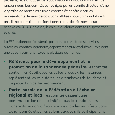
randonneurs. Les comités sont dirigés par un comité directeur d’une
vingtaine de membres élus en assemblée générale par les
représentants de leurs associations affiliées pour un mandat de 4
ans. Ils ne pourraient pas fonctionner sans de très nombreux
bénévoles (20 000 environ) bien que quelques comités disposent de
salariés.
La FFRandonnée n’existerait pas sans ces véritables chevilles
ouvrières, comités régionaux, départementaux et clubs qui exercent
une action permanente dans plusieurs domaines.
Référents pour le développement et la
promotion de la randonnée pédestre,
les comités
sont en lien étroit avec les acteurs locaux, les instances
représentant les ministères, les organismes de tourisme et
de protection de l’environnement.
Porte-parole de la Fédération à l’échelon
régional et local
, les comités assurent une
communication de proximité à tous les randonneurs,
adhérents ou non, à l’occasion de grandes manifestations
de randonnée et sur les salons auxquels ils participent. Ils