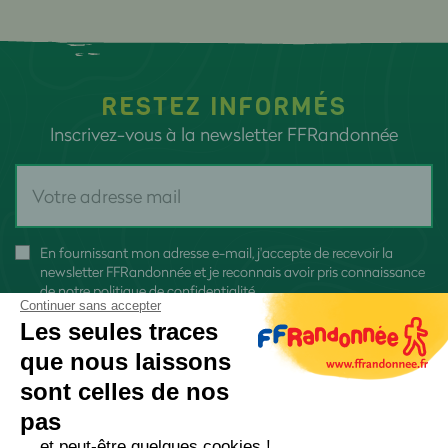
RESTEZ INFORMÉS
Inscrivez-vous à la newsletter FFRandonnée
En fournissant mon adresse e-mail, j'accepte de recevoir la
newsletter FFRandonnée et je reconnais avoir pris connaissance
de
notre politique de confidentialité
Continuer sans accepter
Les seules traces
que nous laissons
sont celles de nos
S'inscrire
pas
... et peut-être quelques cookies !