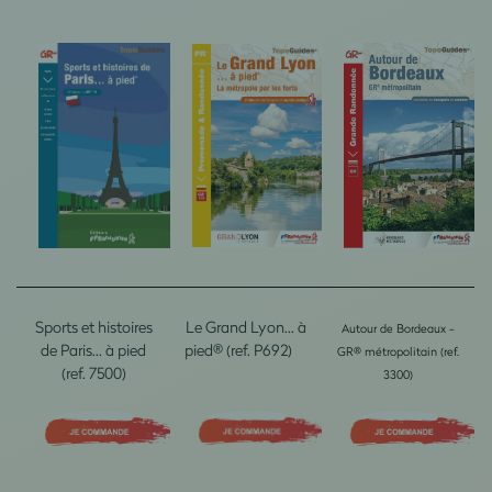
Sports et histoires
Le Grand Lyon... à
Autour de Bordeaux -
de Paris... à pied
pied® (ref. P692)
GR® métropolitain (ref.
(ref. 7500)
3300)