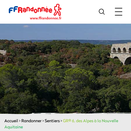
Accueil
>
Randonner
>
Sentiers
>
GR® 6, des Alpes à la Nouvelle
Aquitaine