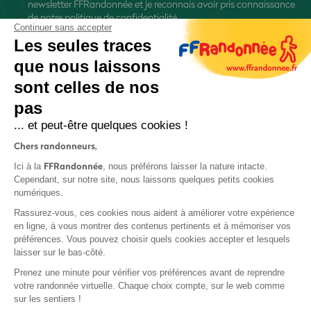
newsletter FFRandonnée et je reconnais avoir pris connaissance
de
notre politique de confidentialité
Continuer sans accepter
Les seules traces
que nous laissons
sont celles de nos
S'inscrire
pas
... et peut-être quelques cookies !
Chers randonneurs,
FFRandonnée
Ici à la
, nous préférons laisser la nature intacte.
Cependant, sur notre site, nous laissons quelques petits cookies
numériques.
Mentions légales et CGU
Rassurez-vous, ces cookies nous aident à améliorer votre expérience
Protection des données
en ligne, à vous montrer des contenus pertinents et à mémoriser vos
préférences. Vous pouvez choisir quels cookies accepter et lesquels
Politique de confidentialité
laisser sur le bas-côté.
Prenez une minute pour vérifier vos préférences avant de reprendre
votre randonnée virtuelle. Chaque choix compte, sur le web comme
sur les sentiers !
Contact