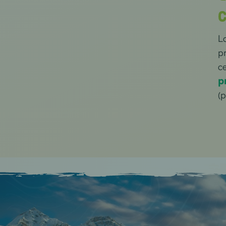
C
L
pr
ce
p
(