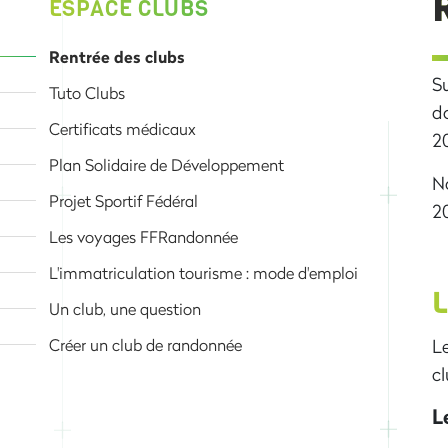
ESPACE CLUBS
Rentrée des clubs
Su
Tuto Clubs
do
Certificats médicaux
2
Plan Solidaire de Développement
No
Projet Sportif Fédéral
20
Les voyages FFRandonnée
L'immatriculation tourisme : mode d'emploi
L
Un club, une question
Créer un club de randonnée
L
cl
L