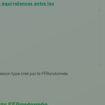
s équivalences entre les
'adhésion type créé par la FFRandonnée.