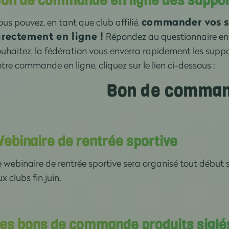
on de commande en ligne des suppo
commander vos 
us pouvez, en tant que club affilié,
irectement en ligne !
Répondez au questionnaire en 
uhaitez, la fédération vous enverra rapidement les suppor
tre commande en ligne, cliquez sur le lien ci-dessous :
Bon de comman
ebinaire de rentrée sportive
e webinaire de rentrée sportive sera organisé tout débu
x clubs fin juin.
es bons de commande produits siglés