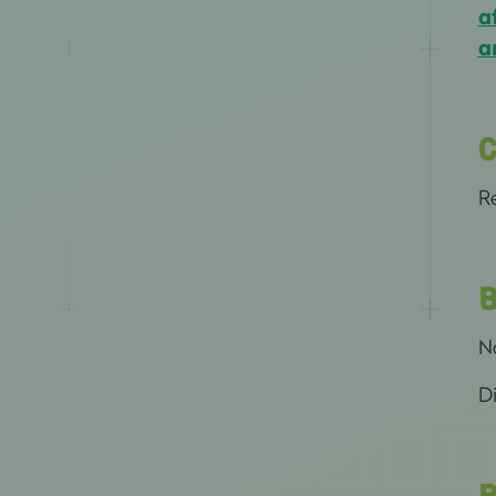
a
a
C
Re
B
No
D