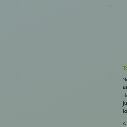
T
N
u
cl
j
l
A 