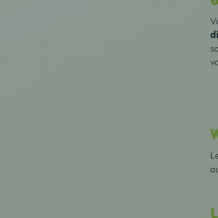
B
Vo
d
so
vo
W
L
au
L