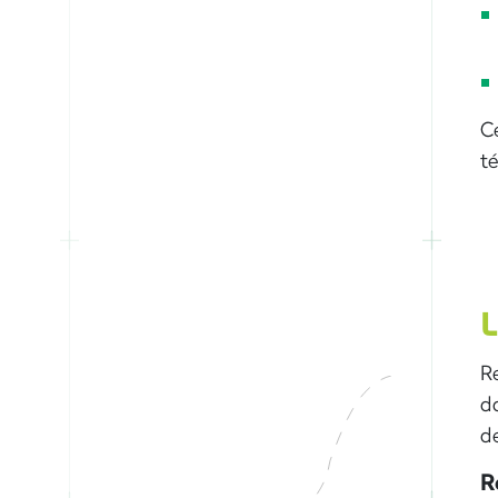
C
té
L
R
da
de
R