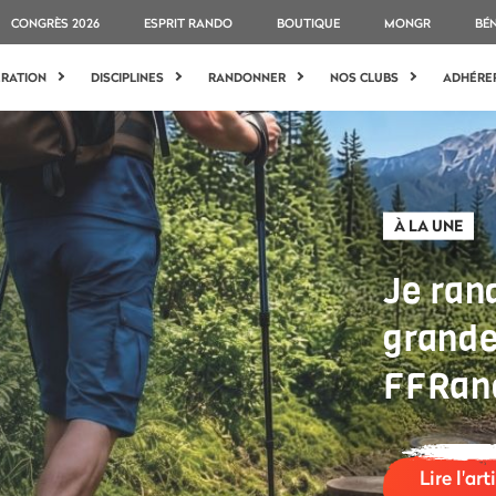
CONGRÈS 2026
ESPRIT RANDO
BOUTIQUE
MONGR
BÉ
ÉRATION
DISCIPLINES
RANDONNER
NOS CLUBS
ADHÉRE
À LA UNE
Je ran
grande
FFRan
Lire l'art