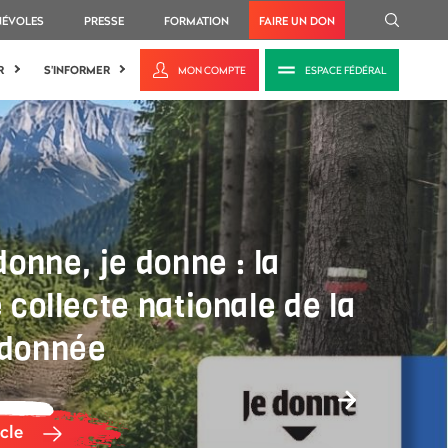
NÉVOLES
PRESSE
FORMATION
FAIRE UN DON
R
S'INFORMER
MON COMPTE
ESPACE FÉDÉRAL
donne, je donne : la
 collecte nationale de la
donnée
Next
icle