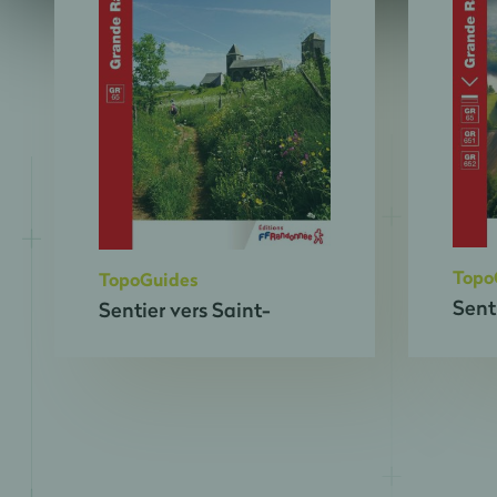
Topo
TopoGuides
Sent
Sentier vers Saint-
Jacq
Jacques-de-
Comp
Compostelle : Le Puy -
Mois
Figeac - GR®65