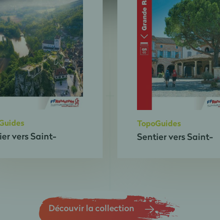
Guides
TopoGuides
ier vers Saint-
Sentier vers Saint-
ues-de-
Jacques-de-
ostelle : Figeac -
Compostelle : Moiss
sac - GR®65
Roncevaux - GR®65
Découvir la collection