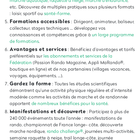
marche aquatique
,
raquette à neige
,
marche d'endurance
,
etc. Découvrez de multiples pratiques sous plusieurs formats
: loisir, sportif ou
santé-forme
.
Formations accessibles
: Dirigeant, animateur, baliseur,
collecteur, stages techniques … développez vos
connaissances et compétences grâce à
un large
programme
de formations
.
Avantages et services
: Bénéficiez d’avantages et tarifs
préférentiels sur
les
abonnements et services de la
Fédération
(Passion Rando Magazine, Appli MaRando®,
boutique en ligne) et de nos partenaires (villages vacances,
voyages, équipements, …).
Gardez la forme
: Toutes les études scientifiques
démontrent qu'une activité physique régulière et d'intensité
modérée comme les activités de marche et de randonnée
apportent
de nombreux bénéfices pour la santé
.
Manifestations et découverte
: Participez à plus de
240 000 événements toute l'année : manifestations de
rando, championnat de France longe- côte, découverte
marche nordique,
rando challenge®
, journées multi-activités,
semaine raquette à neige, trail longe-côte, journée