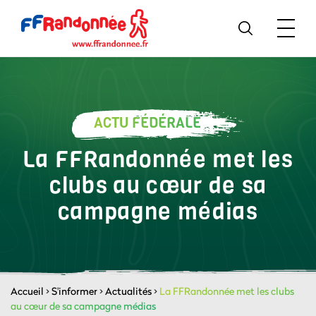
ACTU FÉDÉRALE
La FFRandonnée met les
clubs au cœur de sa
campagne médias
Accueil
>
S'informer
>
Actualités
>
La FFRandonnée met les clubs
au cœur de sa campagne médias