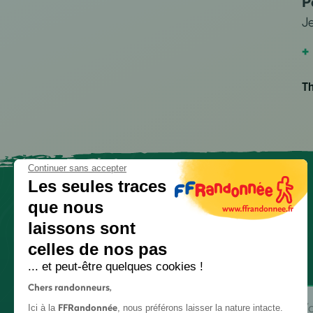
P
J
+
Th
Continuer sans accepter
Les seules traces
que nous
laissons sont
celles de nos pas
... et peut-être quelques cookies !
Chers randonneurs,
FFRandonnée
Ici à la
, nous préférons laisser la nature intacte.