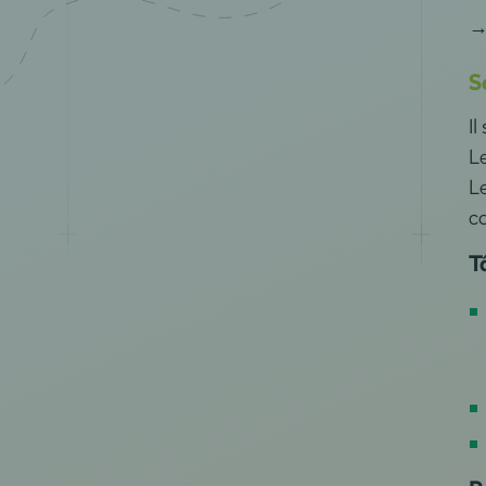
S
Il
Le
Le
co
T