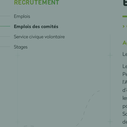
RECRUTEMENT
Emplois
>
Emplois des comités
Service civique volontaire
A
Stages
L
L
Pé
l'
d’
le
pa
So
dé