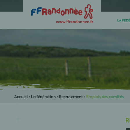
LA FÉD
Accueil
>
La fédération
>
Recrutement
>
Emplois des comités
R