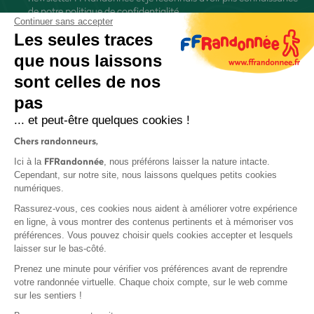
de
notre politique de confidentialité
Continuer sans accepter
Les seules traces
que nous laissons
sont celles de nos
pas
S'inscrire
... et peut-être quelques cookies !
Chers randonneurs,
FFRandonnée
Ici à la
, nous préférons laisser la nature intacte.
Cependant, sur notre site, nous laissons quelques petits cookies
numériques.
Mentions légales et CGU
Rassurez-vous, ces cookies nous aident à améliorer votre expérience
Protection des données
en ligne, à vous montrer des contenus pertinents et à mémoriser vos
préférences. Vous pouvez choisir quels cookies accepter et lesquels
Politique de confidentialité
laisser sur le bas-côté.
Prenez une minute pour vérifier vos préférences avant de reprendre
votre randonnée virtuelle. Chaque choix compte, sur le web comme
sur les sentiers !
Contact