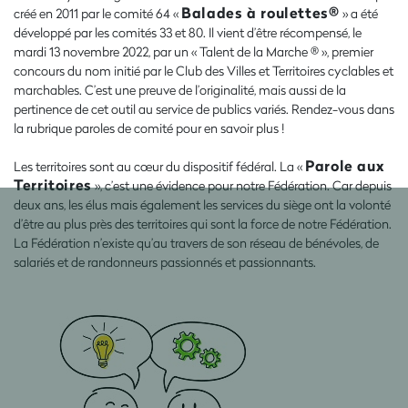
Balades à roulettes®
créé en 2011 par le comité 64 «
» a été
développé par les comités 33 et 80. Il vient d’être récompensé, le
mardi 13 novembre 2022, par un « Talent de la Marche ® », premier
concours du nom initié par le Club des Villes et Territoires cyclables et
marchables. C’est une preuve de l’originalité, mais aussi de la
pertinence de cet outil au service de publics variés. Rendez-vous dans
la rubrique paroles de comité pour en savoir plus !
Parole aux
Les territoires sont au cœur du dispositif fédéral. La «
Territoires
», c’est une évidence pour notre Fédération. Car depuis
deux ans, les élus mais également les services du siège ont la volonté
d’être au plus près des territoires qui sont la force de notre Fédération.
La Fédération n’existe qu’au travers de son réseau de bénévoles, de
salariés et de randonneurs passionnés et passionnants.