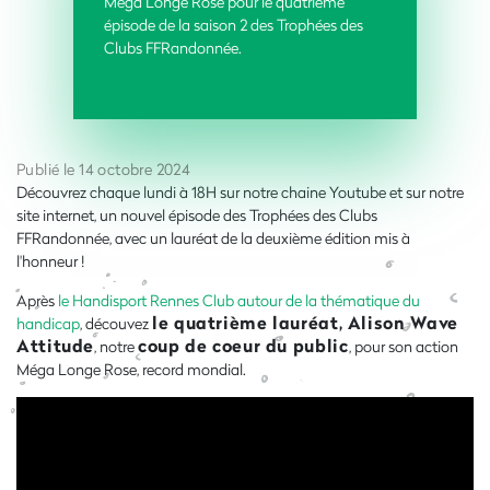
Méga Longe Rose
pour le quatrième
épisode
de la saison 2 des Trophées des
Clubs FFRandonnée.
Publié le 14 octobre 2024
Découvrez chaque lundi à 18H sur notre chaine Youtube et sur notre
site internet, un nouvel épisode des Trophées des Clubs
FFRandonnée, avec un lauréat de la deuxième édition mis à
l'honneur !
Après
le Handisport Rennes Club autour de la thématique du
le quatrième lauréat, Alison Wave
handicap
, découvez
Attitude
coup de coeur du public
, notre
, pour son action
Méga Longe Rose, record mondial.