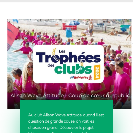
Au club Alison
Wave
Attitude
,
quand il est
question de grande cause
, on voit les
choses en grand
. Découvrez le projet