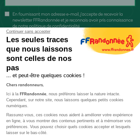
En fournissant mon adresse e-mail, j'accepte de recevoir la
newsletter FFRandonnée et je reconnais avoir pris connaissance
de
notre politique de confidentialité
Continuer sans accepter
Les seules traces
que nous laissons
sont celles de nos
S'inscrire
pas
... et peut-être quelques cookies !
Chers randonneurs,
FFRandonnée
Ici à la
, nous préférons laisser la nature intacte.
Cependant, sur notre site, nous laissons quelques petits cookies
numériques.
Mentions légales et CGU
Rassurez-vous, ces cookies nous aident à améliorer votre expérience
Protection des données
en ligne, à vous montrer des contenus pertinents et à mémoriser vos
Politique de confidentialité
préférences. Vous pouvez choisir quels cookies accepter et lesquels
laisser sur le bas-côté.