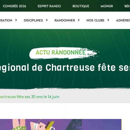
CONGRÈS 2026
ESPRIT RANDO
BOUTIQUE
MONGR
BÉ
ÉRATION
DISCIPLINES
RANDONNER
NOS CLUBS
ADHÉRE
ACTU RANDONNÉE
égional de Chartreuse fête ses
rtreuse fête ses 30 ans le 14 juin