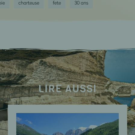
oie
charteuse
fete
30 ans
LIRE AUSSI