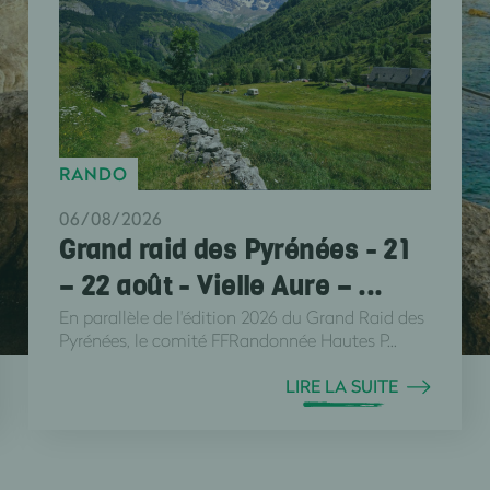
RANDO
06/08/2026
Grand raid des Pyrénées - 21
– 22 août - Vielle Aure – ...
En parallèle de l'édition 2026 du Grand Raid des
Pyrénées, le comité FFRandonnée Hautes P...
LIRE LA SUITE