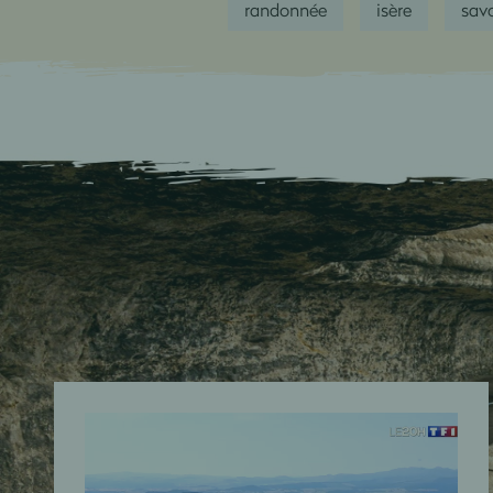
randonnée
isère
sav