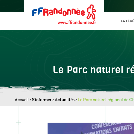
LA FÉD
Le Parc naturel r
Accueil
>
S'informer
>
Actualités
>
Le Parc naturel régional de Cha