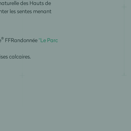
 naturelle des Hauts de
nter les sentes menant
®
e
FFRandonnée
“Le Parc
ses calcaires.