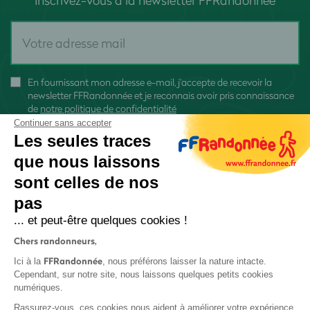
En fournissant mon adresse e-mail, j'accepte de recevoir la
newsletter FFRandonnée et je reconnais avoir pris connaissance
de
notre politique de confidentialité
Continuer sans accepter
Les seules traces
que nous laissons
sont celles de nos
S'inscrire
pas
... et peut-être quelques cookies !
Chers randonneurs,
FFRandonnée
Ici à la
, nous préférons laisser la nature intacte.
Cependant, sur notre site, nous laissons quelques petits cookies
numériques.
Mentions légales et CGU
Rassurez-vous, ces cookies nous aident à améliorer votre expérience