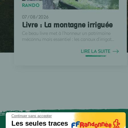
RANDO
07/08/2026
Livre : La montagne irriguée
Ce beau livre met à l’honneur un patrimoine
méconnu mais essentiel : les canaux d’irrigat...
LIRE LA SUITE
Continuer sans accepter
Les seules traces