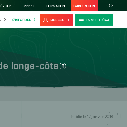
NÉVOLES
PRESSE
FORMATION
FAIRE UN DON
R
S'INFORMER
MON COMPTE
ESPACE FÉDÉRAL
de longe-côte®
Publié le 17 janvier 2018