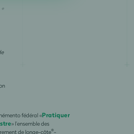
de
ion
Pratiquer
 mémento fédéral «
stre
» l’ensemble des
®
drement de longe-côte
-