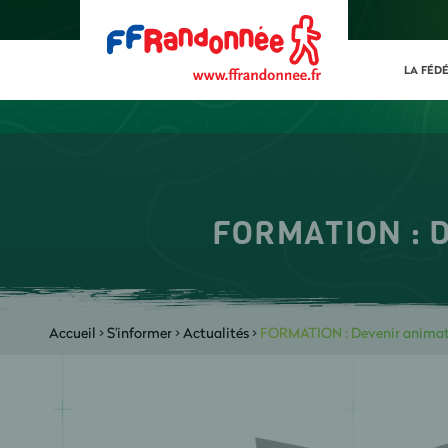
LA FÉD
FORMATION : D
Accueil
>
S'informer
>
Actualités
>
FORMATION : Devenir animat