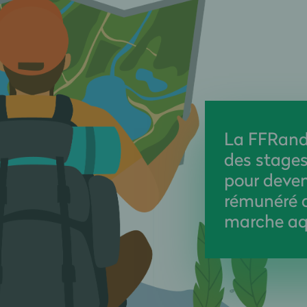
La FFRand
des stages
pour deven
rémunéré 
marche aq