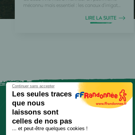
méconnu mais essentiel : les canaux d’irrigat...
LIRE LA SUITE
Continuer sans accepter
Les seules traces
que nous
laissons sont
celles de nos pas
... et peut-être quelques cookies !