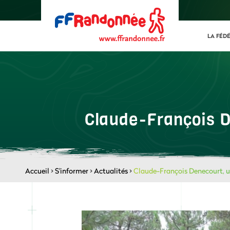
LA FÉD
Claude-François D
Accueil
>
S'informer
>
Actualités
>
Claude-François Denecourt, u