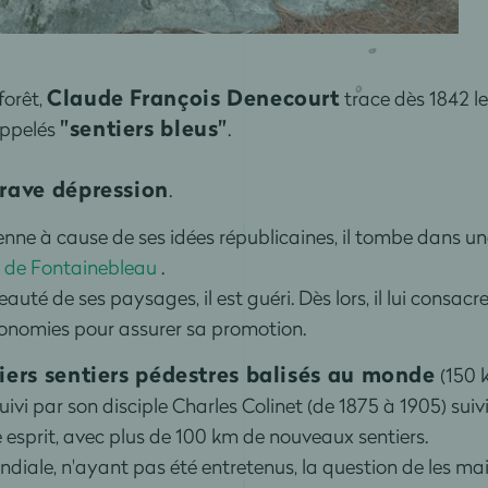
Claude François Denecourt
forêt,
trace dès 1842 le
"sentiers bleus"
appelés
.
rave dépression
.
nne à cause de ses idées républicaines, il tombe dans un
t de Fontainebleau
.
eauté de ses paysages, il est guéri. Dès lors, il lui consac
conomies pour assurer sa promotion.
iers sentiers pédestres balisés au monde
(150 
uivi par son disciple Charles Colinet (de 1875 à 1905) su
 esprit, avec plus de 100 km de nouveaux sentiers.
iale, n'ayant pas été entretenus, la question de les maint