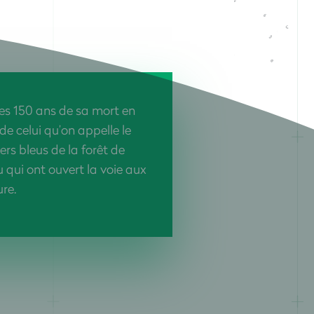
des 150 ans de sa mort en
 de celui qu’on appelle le
ers bleus de la forêt de
 qui ont ouvert la voie aux
re.