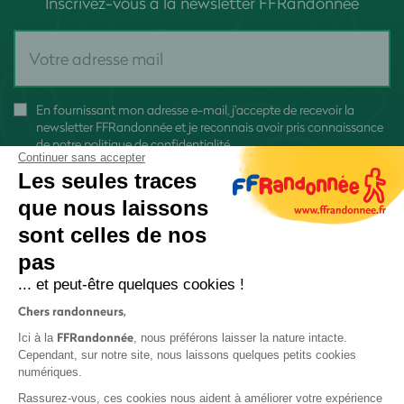
Inscrivez-vous à la newsletter FFRandonnée
En fournissant mon adresse e-mail, j'accepte de recevoir la
newsletter FFRandonnée et je reconnais avoir pris connaissance
de
notre politique de confidentialité
Continuer sans accepter
Les seules traces
que nous laissons
sont celles de nos
pas
S'inscrire
... et peut-être quelques cookies !
Chers randonneurs,
FFRandonnée
Ici à la
, nous préférons laisser la nature intacte.
Cependant, sur notre site, nous laissons quelques petits cookies
numériques.
Mentions légales et CGU
Rassurez-vous, ces cookies nous aident à améliorer votre expérience