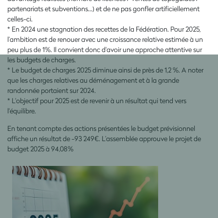
partenariats et subventions…) et de ne pas gonfler artificiellement
celles-ci.
* En 2024 une stagnation des recettes de la Fédération. Pour 2025,
l’ambition est de renouer avec une croissance relative estimée à un
peu plus de 1%. Il convient donc d'avoir une approche attentive sur
les budgets de charges.
* Le budget de charges 2025 diminue ainsi de près de 1,2 %. A noter
que les charges relatives au déménagement et à la grande
randonnée portaient sur 2024.
* L'objectif pour 2025 est de revenir à un résultat qui tend vers
l'équilibre.
En tenant compte des actions présentées le budget prévisionnel
affiche un résultat de -93 249€. L’assemblée approuve le projet de
budget 2025 à 94,08%