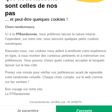
sont celles de nos
pas
S'inscrire
... et peut-être quelques cookies !
Chers randonneurs,
FFRandonnée
Ici à la
, nous préférons laisser la nature intacte.
Cependant, sur notre site, nous laissons quelques petits cookies
numériques.
Mentions légales et CGU
Rassurez-vous, ces cookies nous aident à améliorer votre expérience
Protection des données
en ligne, à vous montrer des contenus pertinents et à mémoriser vos
préférences. Vous pouvez choisir quels cookies accepter et lesquels
Politique de confidentialité
laisser sur le bas-côté.
Prenez une minute pour vérifier vos préférences avant de reprendre
votre randonnée virtuelle. Chaque choix compte, sur le web comme
sur les sentiers !
Contact
Bon voyage sur notre site,
MonGR
La FFRandonnée
Déclaration de sinistre
Consentements certifiés par
Base documentaire
Je paramètre
J'accepte