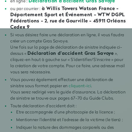
Déclaration d'accident Gras Savoye
en ligne :
à Willis Towers Watson France -
ou par courrier :
Département Sport et Événement - WTW DGPL
Fédérations - 2, rue de Gourville - 45911 Orléans
Cedex 9
Si vous désirez faire une déclaration en ligne, il vous faudra
créer un compte Gras Savoye.
Une fois sur la page de déclaration de sinistre indiquée ci-
Déclaration d'accident Gras Savoye
dessus «
»,
cliquez-en haut à gauche sur « S'identifier/S'inscrire » pour
la création de votre compte. Pour ce faire, une adresse mail
vous sera nécessaire.
Vous pouvez également effectuer une déclaration de
sinistre sous format papier en
cliquant-ici
.
Vous serez redirigé vers le guide d'assurance. La déclaration
de sinistre se trouve aux pages 67-70 du Guide Clubs.
Toute déclaration d'accident doit :
Etre accompagnée d'une photocopie de la licence ;
Mentionner l'identité et l'adresse de la victime (le tiers) ;
Indiquer la nature des dommages corporels ou des