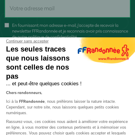
En fournissant mon adresse e-mail, j'accepte de recevoir la
newsletter FFRandonnée et je reconnais avoir pris connaissance
de
notre politique de confidentialité
Continuer sans accepter
Les seules traces
que nous laissons
sont celles de nos
pas
S'inscrire
... et peut-être quelques cookies !
Chers randonneurs,
FFRandonnée
Ici à la
, nous préférons laisser la nature intacte.
Cependant, sur notre site, nous laissons quelques petits cookies
numériques.
Mentions légales et CGU
Rassurez-vous, ces cookies nous aident à améliorer votre expérience
Protection des données
en ligne, à vous montrer des contenus pertinents et à mémoriser vos
préférences. Vous pouvez choisir quels cookies accepter et lesquels
Politique de confidentialité