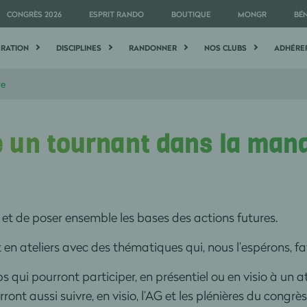
CONGRÈS 2026
ESPRIT RANDO
BOUTIQUE
MONGR
BÉ
ÉRATION
DISCIPLINES
RANDONNER
NOS CLUBS
ADHÉRE
re
 un tournant dans la man
s et de poser ensemble les bases des actions futures.
t en ateliers avec des thématiques qui, nous l’espérons, f
s qui pourront participer, en présentiel ou en visio à un at
rront aussi suivre, en visio, l’AG et les plénières du congr