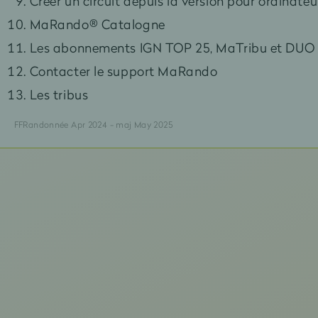
Créer un circuit depuis la version pour ordinateu
MaRando® Catalogne
Les abonnements IGN TOP 25, MaTribu et DUO
Contacter le support MaRando
Les tribus
FFRandonnée Apr 2024 - maj May 2025