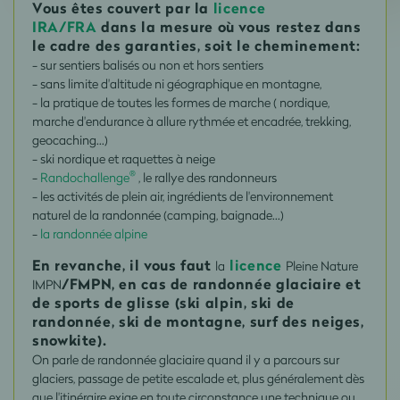
Vous êtes couvert par la
licence
IRA/FRA
dans la mesure où vous restez dans
le cadre des garanties, soit le cheminement:
- sur sentiers balisés ou non et hors sentiers
- sans limite d'altitude ni géographique en montagne,
- la pratique de toutes les formes de marche ( nordique,
marche d'endurance à allure rythmée et encadrée, trekking,
geocaching...)
- ski nordique et raquettes à neige
®
-
Randochallenge
, le rallye des randonneurs
- les activités de plein air, ingrédients de l'environnement
naturel de la randonnée (camping, baignade...)
-
la randonnée alpine
En revanche, il vous faut
licence
la
Pleine Nature
/FMPN, en cas de randonnée glaciaire et
IMPN
de sports de glisse (ski alpin, ski de
randonnée, ski de montagne, surf des neiges,
snowkite).
On parle de randonnée glaciaire quand il y a parcours sur
glaciers, passage de petite escalade et, plus généralement dès
que l'itinéraire exige en toute circonstance une technique ou