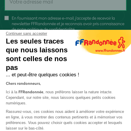
En fournissant mon adresse e-mail, j'accepte de recevoir la
newsletter FFRandonnée et je reconnais avoir pris connaissance
de
notre politique de confidentialité
Continuer sans accepter
Les seules traces
que nous laissons
sont celles de nos
pas
S'inscrire
... et peut-être quelques cookies !
Chers randonneurs,
FFRandonnée
Ici à la
, nous préférons laisser la nature intacte.
Cependant, sur notre site, nous laissons quelques petits cookies
numériques.
Mentions légales et CGU
Rassurez-vous, ces cookies nous aident à améliorer votre expérience
Protection des données
en ligne, à vous montrer des contenus pertinents et à mémoriser vos
préférences. Vous pouvez choisir quels cookies accepter et lesquels
Politique de confidentialité
laisser sur le bas-côté.