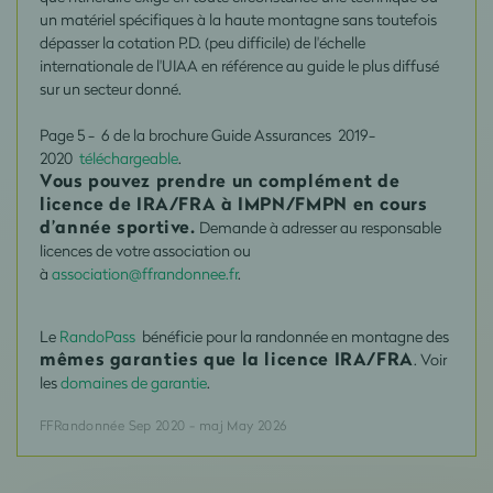
un matériel spécifiques à la haute montagne sans toutefois
dépasser
la cotation P.D.
(peu difficile) de l'échelle
internationale de l'UIAA en référence au guide le plus diffusé
sur un secteur donné.
Page 5 - 6 de
la brochure Guide Assurances
2019-
2020
téléchargeable
.
Vous pouvez prendre un complément de
licence de IRA/FRA à IMPN/FMPN en cours
d’année sportive.
Demande à adresser au responsable
licences de votre association ou
à
association@ffrandonnee.fr
.
Le
RandoPass
bénéficie pour la randonnée en montagne des
mêmes garanties que la licence IRA/FRA
. Voir
les
domaines de garantie
.
FFRandonnée Sep 2020 - maj May 2026