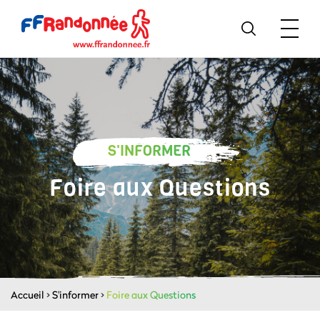
S'INFORMER
Foire aux Questions
Accueil
>
S'informer
>
Foire aux Questions