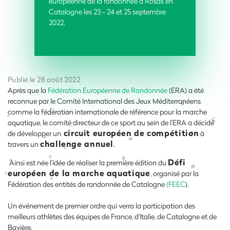
européenne de la randonnée à Rosas en
Catalogne les 23 - 24 et 25 septembre
2022.
Publié le 28 août 2022
Après que la
Fédération Européenne de Randonnée
(ERA) a été
reconnue par le Comité International des Jeux Méditerranéens
comme la fédération internationale de référence pour la marche
aquatique, le comité directeur de ce sport au sein de l’ERA a décidé
circuit européen de compétition
de développer un
à
challenge annuel
travers un
.
Défi
Ainsi est née l’idée de réaliser la première édition du
européen de la marche aquatique
, organisé par la
Fédération des entités de randonnée de Catalogne
(FEEC
).
Un événement de premier ordre qui verra la participation des
meilleurs athlètes des équipes de France, d’Italie, de Catalogne et de
Bavière.