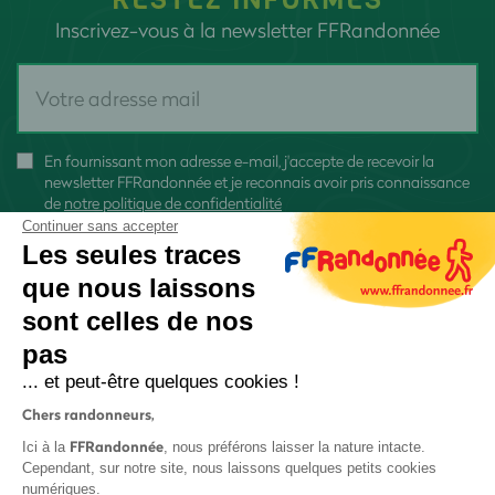
Inscrivez-vous à la newsletter FFRandonnée
En fournissant mon adresse e-mail, j'accepte de recevoir la
newsletter FFRandonnée et je reconnais avoir pris connaissance
de
notre politique de confidentialité
Continuer sans accepter
Les seules traces
que nous laissons
sont celles de nos
S'inscrire
pas
... et peut-être quelques cookies !
Chers randonneurs,
FFRandonnée
Ici à la
, nous préférons laisser la nature intacte.
Cependant, sur notre site, nous laissons quelques petits cookies
numériques.