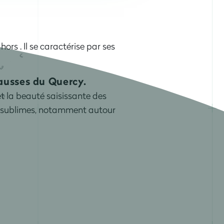
ors . Il se caractérise par ses
Causses du Quercy.
 la beauté saisissante des
s sublimes, notamment autour