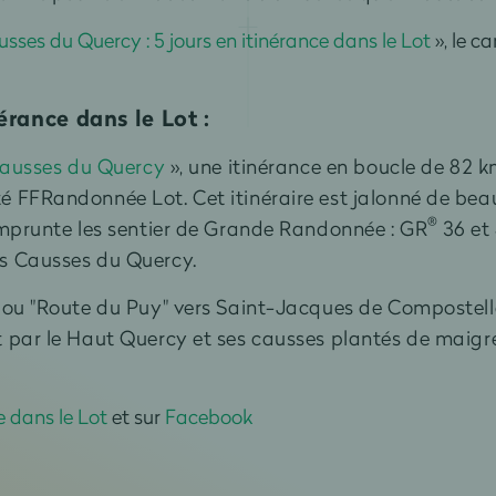
ses du Quercy : 5 jours en itinérance dans le Lot
», le c
érance dans le Lot :
 causses du Quercy
», une itinérance en boucle de 82 
té FFRandonnée Lot.
Cet itinéraire est jalonné de beau
®
emprunte les sentier de Grande Randonnée :
GR
36 et 
es Causses du Quercy.
 ou "Route du Puy" vers Saint-Jacques de Compostelle ,
t par le Haut Quercy et ses causses plantés de maigre
 dans le Lot
et sur
Facebook