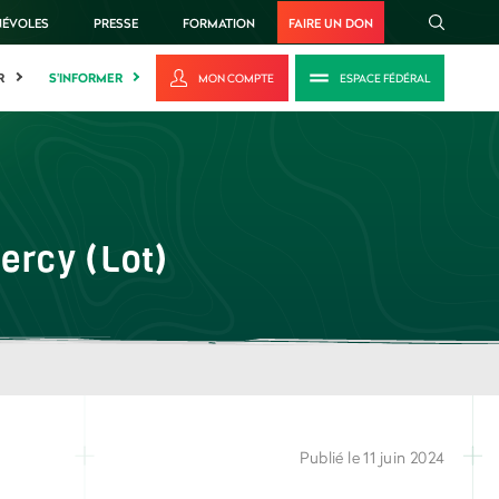
NÉVOLES
PRESSE
FORMATION
FAIRE UN DON
R
S'INFORMER
MON COMPTE
ESPACE FÉDÉRAL
ercy (Lot)
Publié le 11 juin 2024