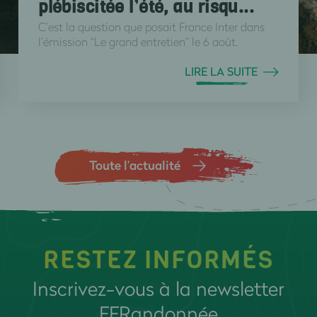
plébiscitée l’été, au risqu...
C’est la question que posait France Inter dans
l’émission “Le grand entretien” le 6 août.
LIRE LA SUITE
Toute l’actualité
RESTEZ INFORMÉS
Inscrivez-vous à la newsletter
FFRandonnée