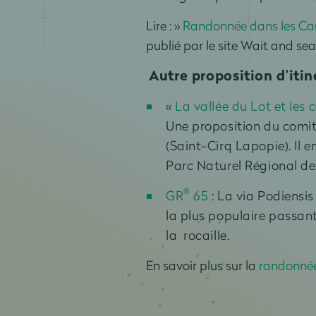
Lire : »
Randonnée dans les Caus
publié par le site Wait and sea
Autre proposition d’itin
«
La vallée du Lot et les
Une proposition du comi
(Saint-Cirq Lapopie).
Il 
Parc Naturel Régional d
®
GR
65
: La via Podiensis
la plus populaire passan
la rocaille.
En savoir plus sur la
randonnée