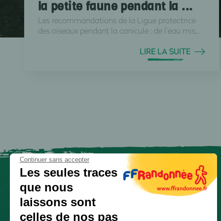
la petite faune pendant la ...
Les recommandations de la Ligue protectrice
des oiseaux pendant la canicule : de l’eau mis...
LIRE LA SUITE
Continuer sans accepter
Les seules traces
que nous
laissons sont
celles de nos pas