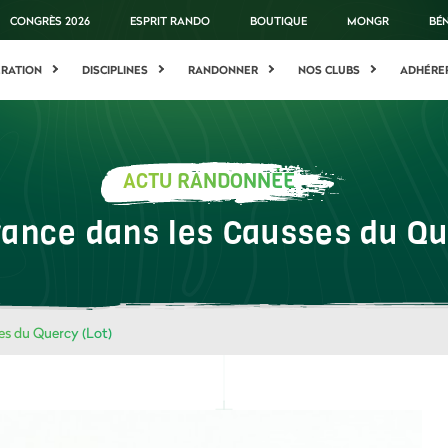
CONGRÈS 2026
ESPRIT RANDO
BOUTIQUE
MONGR
BÉ
ÉRATION
DISCIPLINES
RANDONNER
NOS CLUBS
ADHÉRE
ACTU RANDONNÉE
rance dans les Causses du Qu
es du Quercy (Lot)