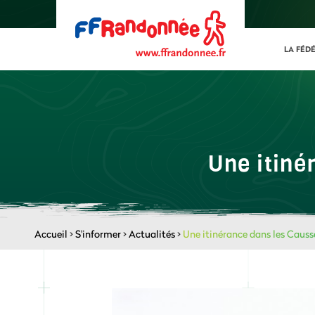
LA FÉD
Une itiné
Accueil
>
S'informer
>
Actualités
>
Une itinérance dans les Causs