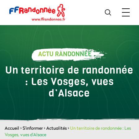
ACTU RANDONNÉE
Un territoire de randonnée
: Les Vosges, vues
d’Alsace
Accueil
>
S'informer
>
Actualités
>
Un territoire de randonnée : Les
Vosges, vues d’Alsace