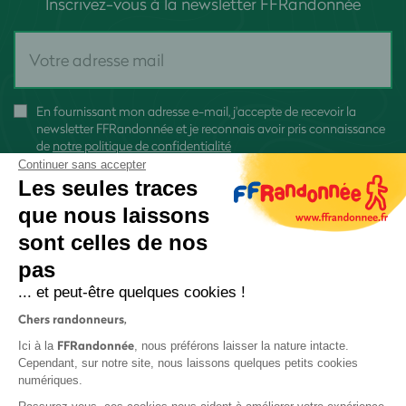
Inscrivez-vous à la newsletter FFRandonnée
En fournissant mon adresse e-mail, j'accepte de recevoir la
newsletter FFRandonnée et je reconnais avoir pris connaissance
de
notre politique de confidentialité
Continuer sans accepter
Les seules traces
que nous laissons
sont celles de nos
S'inscrire
pas
... et peut-être quelques cookies !
Chers randonneurs,
FFRandonnée
Ici à la
, nous préférons laisser la nature intacte.
Cependant, sur notre site, nous laissons quelques petits cookies
numériques.
Mentions légales et CGU