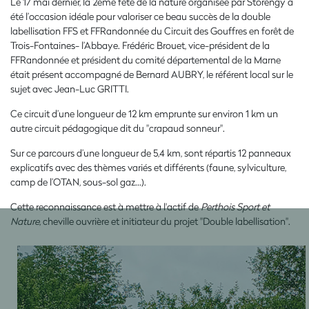
Le 17 mai dernier, la 2ème fête de la nature organisée par Storengy a
été l’occasion idéale pour valoriser ce beau succès de la double
labellisation FFS et FFRandonnée du Circuit des Gouffres en forêt de
Trois-Fontaines- l’Abbaye. Frédéric Brouet, vice-président de la
FFRandonnée et président du comité départemental de la Marne
était présent accompagné de Bernard AUBRY, le référent local sur le
sujet avec Jean-Luc GRITTI.
Ce circuit d’une longueur de 12 km emprunte sur environ 1 km un
autre circuit pédagogique dit du "crapaud sonneur".
Sur ce parcours d’une longueur de 5,4 km, sont répartis 12 panneaux
explicatifs avec des thèmes variés et différents (faune, sylviculture,
camp de l’OTAN, sous-sol gaz…).
Cette reconnaissance est à mettre à l'actif de
Perthois Sport et
Nature
, cheville ouvrière et initiateur du projet "Double labellisation".