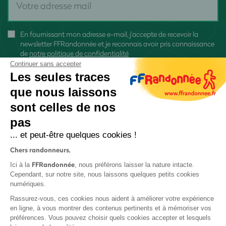
En fournissant mon adresse e-mail, j'accepte de recevoir la
newsletter FFRandonnée et je reconnais avoir pris connaissance
de
notre politique de confidentialité
Continuer sans accepter
Les seules traces
que nous laissons
sont celles de nos
S'inscrire
pas
... et peut-être quelques cookies !
Chers randonneurs,
FFRandonnée
Ici à la
, nous préférons laisser la nature intacte.
Cependant, sur notre site, nous laissons quelques petits cookies
numériques.
Mentions légales et CGU
Rassurez-vous, ces cookies nous aident à améliorer votre expérience
Protection des données
en ligne, à vous montrer des contenus pertinents et à mémoriser vos
Politique de confidentialité
préférences. Vous pouvez choisir quels cookies accepter et lesquels