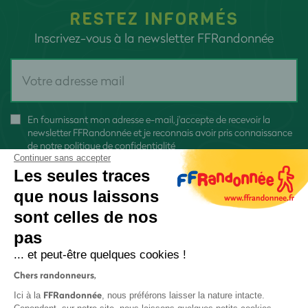
RESTEZ INFORMÉS
Inscrivez-vous à la newsletter FFRandonnée
En fournissant mon adresse e-mail, j'accepte de recevoir la
newsletter FFRandonnée et je reconnais avoir pris connaissance
de
notre politique de confidentialité
Continuer sans accepter
Les seules traces
que nous laissons
sont celles de nos
S'inscrire
pas
... et peut-être quelques cookies !
Chers randonneurs,
FFRandonnée
Ici à la
, nous préférons laisser la nature intacte.