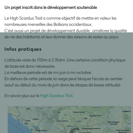
Un projet inscrit dans le développement soutenable
Le High Scardus Trail a comme objectif de mettre en valeur les
nombreuses merveilles des Balkans occidentaux.
C'est aussi un projet de développement durable : améliorer la qualité
de vie des habitants et leur donner des raisons de rester au pays.
Infos pratiques
L'altitude varie de 700m à 2 764m. Une certaine condition physique
de base est donc nécessaire.
La meilleure période est de mi-juin à mi-octobre.
En dehors de cette période, la neige peut bloquer l’accès au sentier
(sauf au début du mois de juin dans les étapes de basse altitude).
En savoir plus sur le
High Scardus Trail
.