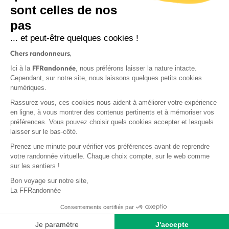
sont celles de nos
S'inscrire
pas
... et peut-être quelques cookies !
Chers randonneurs,
FFRandonnée
Ici à la
, nous préférons laisser la nature intacte.
Cependant, sur notre site, nous laissons quelques petits cookies
numériques.
Mentions légales et CGU
Rassurez-vous, ces cookies nous aident à améliorer votre expérience
Protection des données
en ligne, à vous montrer des contenus pertinents et à mémoriser vos
préférences. Vous pouvez choisir quels cookies accepter et lesquels
Politique de confidentialité
laisser sur le bas-côté.
Prenez une minute pour vérifier vos préférences avant de reprendre
votre randonnée virtuelle. Chaque choix compte, sur le web comme
sur les sentiers !
Contact
Bon voyage sur notre site,
MonGR
La FFRandonnée
Déclaration de sinistre
Consentements certifiés par
Base documentaire
Je paramètre
J'accepte