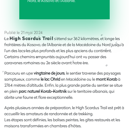
Nord, le Kosovo et l'Albanie.
Publié le 21 mai 2024
High Scardus Trail
Le
s’étend sur 362 kilomètres, et longe les
frontières du Kosovo, de l’Albanie et de la Macédoine du Nord jusqu’à
l’un des lacs les plus profonds et les plus anciens du continent.
Certains chemins empruntés aujourd’hui ont vu passer des
caravanes romaines au 2
e
siècle avant notre ère.
Parcouru en une
vingtaine de jours
, le sentier traverse des paysages
somptueux, comme
le lac Ohrid
en Macédoine ou le
mont Korab
à
2764 mètres d’altitude. Enfin, la plus grande partie du sentier se situe
en plein
parc naturel Korab-Koritnik
sur le territoire albanais, qui
abrite une faune et flore exceptionnelle.
Après plusieurs années de préparation, le High Scardus Trail est prêt à
accueillir les amateurs de randonnée et de trekking.
Les étapes sont définies, les balises peintes, les gîtes restaurés et les
maisons transformées en chambres d’hôtes.