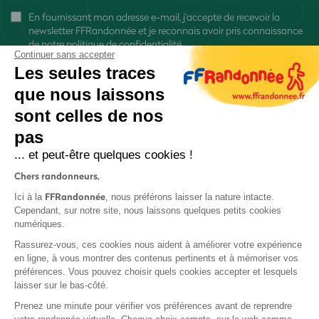
En fournissant mon adresse e-mail, j'accepte de recevoir la
newsletter FFRandonnée et je reconnais avoir pris connaissance
de
notre politique de confidentialité
Continuer sans accepter
Les seules traces
que nous laissons
sont celles de nos
pas
S'inscrire
... et peut-être quelques cookies !
Chers randonneurs,
FFRandonnée
Ici à la
, nous préférons laisser la nature intacte.
Cependant, sur notre site, nous laissons quelques petits cookies
numériques.
Mentions légales et CGU
Rassurez-vous, ces cookies nous aident à améliorer votre expérience
Protection des données
en ligne, à vous montrer des contenus pertinents et à mémoriser vos
préférences. Vous pouvez choisir quels cookies accepter et lesquels
Politique de confidentialité
laisser sur le bas-côté.
Prenez une minute pour vérifier vos préférences avant de reprendre