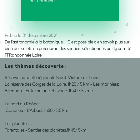
des domaines.
Publié le 31 décembre 2021
De l’astronomie à la botanique…. C’est possible d’en savoir plus sur
bien des sujets en parcourant les sentiers sélectionnés par le comité
FFRandonnée Loire.
Les thèmes découverte :
Réserve naturelle régionale Saint-Victor-sur-Loire:
La réserve des Gorges de la Loire, 1h20 / 5 km - Les mariniers:
Briennon - Entre halage et rivage, 1h40 / 5 km /
Le bord du Rhône :
Condrieu - L'Arbuel, 1h50 / 5,5 km
Les planètes :
Tarentaise - Sentier des planètes,1h45/ 5km