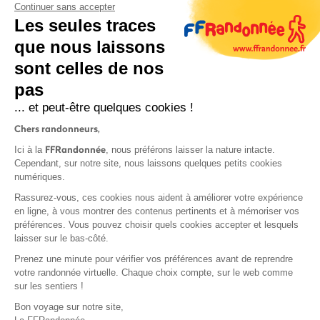
Continuer sans accepter
Les seules traces
que nous laissons
sont celles de nos
S'inscrire
pas
... et peut-être quelques cookies !
Chers randonneurs,
FFRandonnée
Ici à la
, nous préférons laisser la nature intacte.
Cependant, sur notre site, nous laissons quelques petits cookies
numériques.
Mentions légales et CGU
Rassurez-vous, ces cookies nous aident à améliorer votre expérience
Protection des données
en ligne, à vous montrer des contenus pertinents et à mémoriser vos
préférences. Vous pouvez choisir quels cookies accepter et lesquels
Politique de confidentialité
laisser sur le bas-côté.
Prenez une minute pour vérifier vos préférences avant de reprendre
votre randonnée virtuelle. Chaque choix compte, sur le web comme
sur les sentiers !
Contact
Bon voyage sur notre site,
MonGR