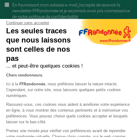
En fournissant mon adresse e-mail, j'accepte de recevoir la
newsletter FFRandonnée et je reconnais avoir pris connaissance
de
notre politique de confidentialité
Continuer sans accepter
Les seules traces
que nous laissons
sont celles de nos
S'inscrire
pas
... et peut-être quelques cookies !
Chers randonneurs,
FFRandonnée
Ici à la
, nous préférons laisser la nature intacte.
Cependant, sur notre site, nous laissons quelques petits cookies
numériques.
Mentions légales et CGU
Rassurez-vous, ces cookies nous aident à améliorer votre expérience
Protection des données
en ligne, à vous montrer des contenus pertinents et à mémoriser vos
Politique de confidentialité
préférences. Vous pouvez choisir quels cookies accepter et lesquels
laisser sur le bas-côté.
Prenez une minute pour vérifier vos préférences avant de reprendre
votre randonnée virtuelle. Chaque choix compte, sur le web comme