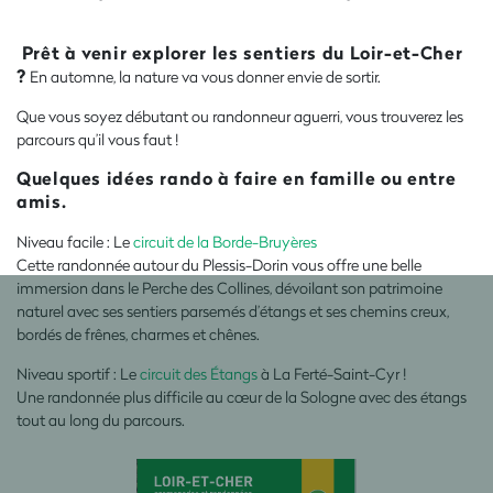
Prêt à venir explorer les sentiers du Loir-et-Cher
?
En automne, la nature va vous donner envie de sortir.
Que vous soyez débutant ou randonneur aguerri, vous trouverez les
parcours qu’il vous faut !
Quelques idées rando à faire en famille ou entre
amis.
Niveau facile : Le
circuit de la Borde-Bruyères
Cette randonnée autour du Plessis-Dorin vous offre une belle
immersion dans le Perche des Collines, dévoilant son patrimoine
naturel avec ses sentiers parsemés d’étangs et ses chemins creux,
bordés de frênes, charmes et chênes.
Niveau sportif : Le
circuit des Étangs
à La Ferté-Saint-Cyr !
Une randonnée plus difficile au cœur de la Sologne avec des étangs
tout au long du parcours.