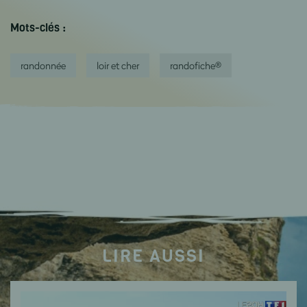
Mots-clés :
randonnée
loir et cher
randofiche®
LIRE AUSSI