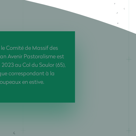
le Comité de Massif des
lan Avenir Pastoralisme est
in 2023 au Col du Soulor (65),
que correspondant à la
oupeaux en estive.