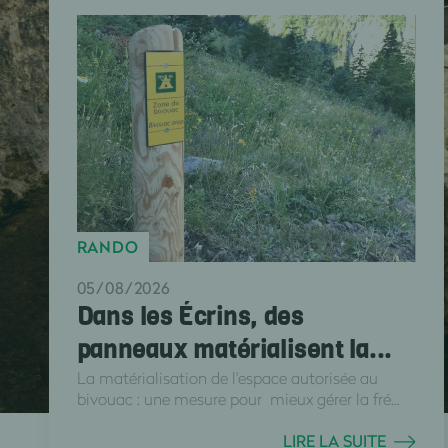
RANDO
05/08/2026
Dans les Écrins, des
panneaux matérialisent la...
La matérialisation de l'espace autorisée au
bivouac : une mesure pour mieux gérer la fré...
LIRE LA SUITE