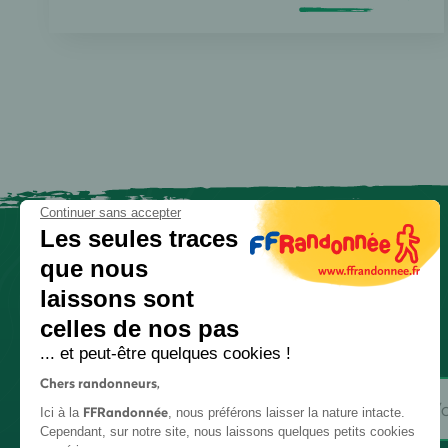
Continuer sans accepter
Les seules traces
que nous
laissons sont
celles de nos pas
... et peut-être quelques cookies !
Chers randonneurs,
FFRandonnée
Ici à la
, nous préférons laisser la nature intacte.
Cependant, sur notre site, nous laissons quelques petits cookies