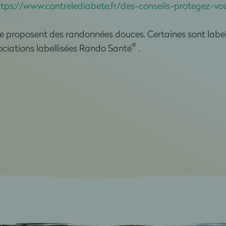
ttps://www.contrelediabete.fr/des-conseils-protegez-vo
 proposent des randonnées douces. Certaines sont labe
®
ociations labellisées Rando Santé
.