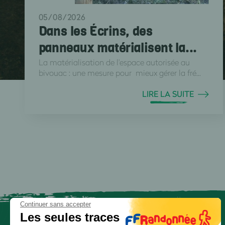
05/08/2026
Dans les Écrins, des
panneaux matérialisent la...
La matérialisation de l'espace autorisée au
bivouac : une mesure pour mieux gérer la fré...
LIRE LA SUITE
Continuer sans accepter
Les seules traces