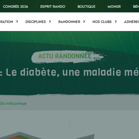
CONGRÈS 2026
ESPRIT RANDO
BOUTIQUE
MONGR
BÉ
ÉRATION
DISCIPLINES
RANDONNER
NOS CLUBS
ADHÉRE
ACTU RANDONNÉE
: Le diabète, une maladie m
adie méconnue