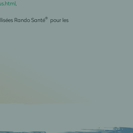
us.html
,
®
llisées Rando Santé
pour les