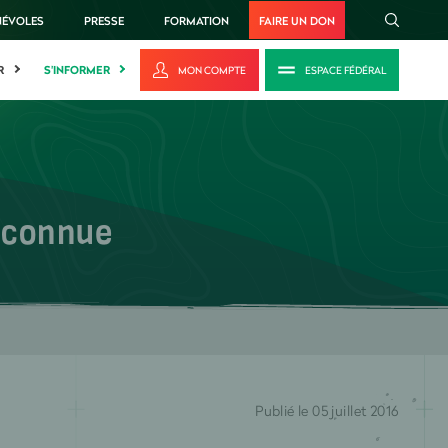
NÉVOLES
PRESSE
FORMATION
FAIRE UN DON
R
S'INFORMER
MON COMPTE
ESPACE FÉDÉRAL
éconnue
Publié le 05 juillet 2016