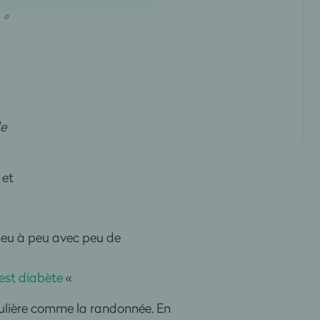
de
 et
 peu à peu avec peu de
est diabète
«
égulière comme la randonnée. En