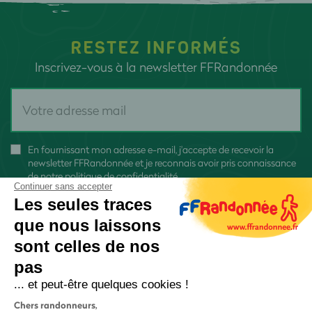
RESTEZ INFORMÉS
Inscrivez-vous à la newsletter FFRandonnée
En fournissant mon adresse e-mail, j'accepte de recevoir la
newsletter FFRandonnée et je reconnais avoir pris connaissance
de
notre politique de confidentialité
Continuer sans accepter
Les seules traces
que nous laissons
sont celles de nos
pas
S'inscrire
... et peut-être quelques cookies !
Chers randonneurs,