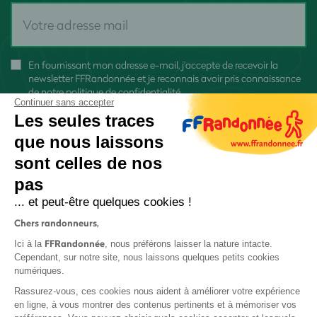
En fournissant mon adresse e-mail, j'accepte de recevoir la
newsletter FFRandonnée et je reconnais avoir pris connaissance
de
notre politique de confidentialité
Continuer sans accepter
Les seules traces
que nous laissons
sont celles de nos
pas
S'inscrire
... et peut-être quelques cookies !
Chers randonneurs,
FFRandonnée
Ici à la
, nous préférons laisser la nature intacte.
Cependant, sur notre site, nous laissons quelques petits cookies
numériques.
Mentions légales et CGU
Rassurez-vous, ces cookies nous aident à améliorer votre expérience
Protection des données
en ligne, à vous montrer des contenus pertinents et à mémoriser vos