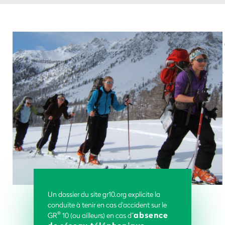
Un dossier du site gr10.org explicite la
conduite à tenir en cas d'accident sur le
absence
®
GR
10 (ou ailleurs) en cas d’’