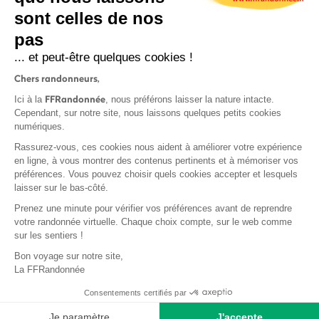
sont celles de nos
S'inscrire
pas
... et peut-être quelques cookies !
Chers randonneurs,
FFRandonnée
Ici à la
, nous préférons laisser la nature intacte.
Cependant, sur notre site, nous laissons quelques petits cookies
numériques.
Mentions légales et CGU
Rassurez-vous, ces cookies nous aident à améliorer votre expérience
Protection des données
en ligne, à vous montrer des contenus pertinents et à mémoriser vos
Politique de confidentialité
préférences. Vous pouvez choisir quels cookies accepter et lesquels
laisser sur le bas-côté.
Prenez une minute pour vérifier vos préférences avant de reprendre
votre randonnée virtuelle. Chaque choix compte, sur le web comme
sur les sentiers !
Contact
Bon voyage sur notre site,
MonGR
La FFRandonnée
Déclaration de sinistre
Consentements certifiés par
Base documentaire
Je paramètre
J'accepte