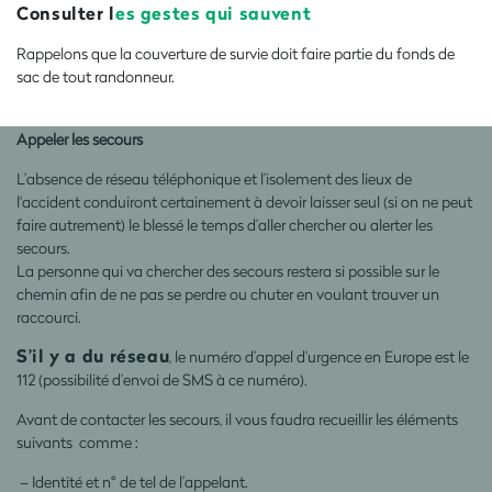
Consulter l
es gestes qui sauvent
Rappelons que la couverture de survie doit faire partie du fonds de
sac de tout randonneur.
Appeler les secours
L’absence de réseau téléphonique et l’isolement des lieux de
l'accident conduiront certainement à devoir laisser seul (si on ne peut
faire autrement) le blessé le temps d’aller chercher ou alerter les
secours.
La personne qui va chercher des secours restera si possible sur le
chemin afin de ne pas se perdre ou chuter en voulant trouver un
raccourci.
S’il y a du réseau
, le numéro d’appel d’urgence en Europe est le
112 (possibilité d’envoi de SMS à ce numéro).
Avant de contacter les secours, il vous faudra recueillir les éléments
suivants comme :
– Identité et n° de tel de l’appelant.