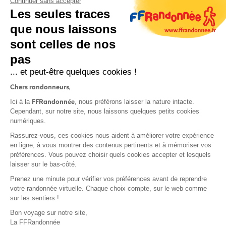
Continuer sans accepter
Les seules traces
que nous laissons
sont celles de nos
pas
S'inscrire
... et peut-être quelques cookies !
Chers randonneurs,
FFRandonnée
Ici à la
, nous préférons laisser la nature intacte.
Cependant, sur notre site, nous laissons quelques petits cookies
numériques.
Mentions légales et CGU
Rassurez-vous, ces cookies nous aident à améliorer votre expérience
Protection des données
en ligne, à vous montrer des contenus pertinents et à mémoriser vos
préférences. Vous pouvez choisir quels cookies accepter et lesquels
Politique de confidentialité
laisser sur le bas-côté.
Prenez une minute pour vérifier vos préférences avant de reprendre
votre randonnée virtuelle. Chaque choix compte, sur le web comme
sur les sentiers !
Contact
Bon voyage sur notre site,
MonGR
La FFRandonnée