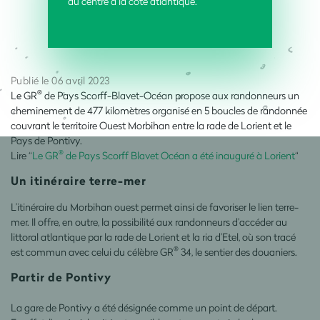
du centre à la côte atlantique.
Publié le 06 avril 2023
®
Le GR
de Pays Scorff-Blavet-Océan propose aux randonneurs un
cheminement de 477 kilomètres organisé en 5 boucles de randonnée
couvrant le territoire Ouest Morbihan entre la rade de Lorient et le
Pays de Pontivy.
®
Lire “
Le GR
de Pays Scorff Blavet Océan a été inauguré à Lorient
“
Un itinéraire terre-mer
L’itinéraire du Morbihan ouest permet ainsi de favoriser le lien terre-
mer. Il offre, en outre, la possibilité aux randonneurs d’accéder au
littoral atlantique par la rade de Lorient et la ria d’Etel, où son tracé
®
est commun avec celui du célèbre GR
34, le sentier des douaniers.
Partir de Pontivy
La gare de Pontivy a été désignée comme un point de départ.