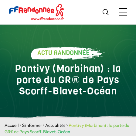
ACTU RANDONNÉE
Pontivy (Morbihan) : la
porte du GR® de Pays
Scorff-Blavet-Océan
Accueil
>
S'informer
>
Actualités
>
Pontivy (Morbihan) : la porte du
GR® de Pays Scorff-Blavet-Océan