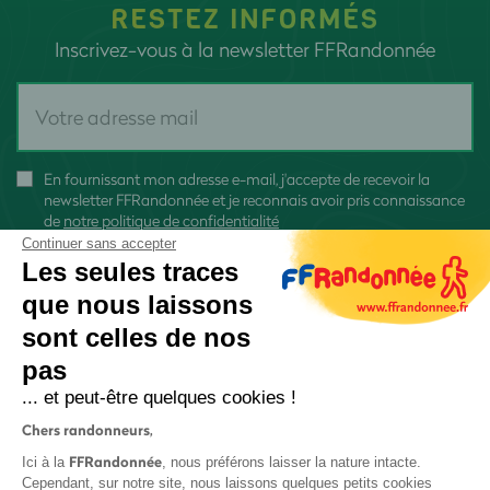
RESTEZ INFORMÉS
Inscrivez-vous à la newsletter FFRandonnée
En fournissant mon adresse e-mail, j'accepte de recevoir la
newsletter FFRandonnée et je reconnais avoir pris connaissance
de
notre politique de confidentialité
Continuer sans accepter
Les seules traces
que nous laissons
sont celles de nos
S'inscrire
pas
... et peut-être quelques cookies !
Chers randonneurs,
FFRandonnée
Ici à la
, nous préférons laisser la nature intacte.
Cependant, sur notre site, nous laissons quelques petits cookies