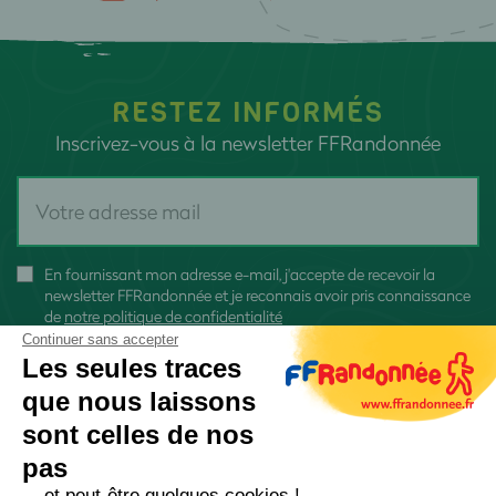
RESTEZ INFORMÉS
Inscrivez-vous à la newsletter FFRandonnée
En fournissant mon adresse e-mail, j'accepte de recevoir la
newsletter FFRandonnée et je reconnais avoir pris connaissance
de
notre politique de confidentialité
Continuer sans accepter
Les seules traces
que nous laissons
sont celles de nos
S'inscrire
pas
... et peut-être quelques cookies !