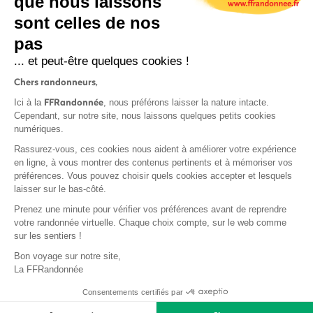
que nous laissons
sont celles de nos
S'inscrire
pas
... et peut-être quelques cookies !
Chers randonneurs,
FFRandonnée
Ici à la
, nous préférons laisser la nature intacte.
Cependant, sur notre site, nous laissons quelques petits cookies
numériques.
Mentions légales et CGU
Rassurez-vous, ces cookies nous aident à améliorer votre expérience
Protection des données
en ligne, à vous montrer des contenus pertinents et à mémoriser vos
Politique de confidentialité
préférences. Vous pouvez choisir quels cookies accepter et lesquels
laisser sur le bas-côté.
Prenez une minute pour vérifier vos préférences avant de reprendre
votre randonnée virtuelle. Chaque choix compte, sur le web comme
sur les sentiers !
Contact
Bon voyage sur notre site,
MonGR
La FFRandonnée
Déclaration de sinistre
Consentements certifiés par
Base documentaire