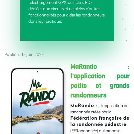
téléchargement GPX, de fiches PDF
dédiées aux circuits et de pleins d'autres
fonctionnalités pour aider les randonneurs
dans leur pratique.
Publié le 13 juin 2024
MaRando :
l'application pour
petits et grands
randonneurs
MaRando
est l'application de
randonnée créée par la
Fédération française de
la randonnée pédestre
(FFRandonnée) qui propose