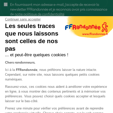
En fournissant mon adresse e-mail, j'accepte de recevoir la
newsletter FFRandonnée et je reconnais avoir pris connaissance
de
notre politique de confidentialité
Continuer sans accepter
Les seules traces
que nous laissons
sont celles de nos
S'inscrire
pas
... et peut-être quelques cookies !
Chers randonneurs,
FFRandonnée
Ici à la
, nous préférons laisser la nature intacte.
Cependant, sur notre site, nous laissons quelques petits cookies
numériques.
Mentions légales et CGU
Rassurez-vous, ces cookies nous aident à améliorer votre expérience
Protection des données
en ligne, à vous montrer des contenus pertinents et à mémoriser vos
Politique de confidentialité
préférences. Vous pouvez choisir quels cookies accepter et lesquels
laisser sur le bas-côté.
Prenez une minute pour vérifier vos préférences avant de reprendre