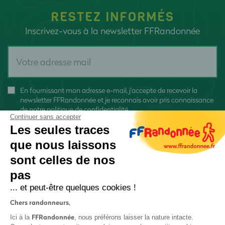
RESTEZ INFORMÉS
Inscrivez-vous à la newsletter FFRandonnée
En fournissant mon adresse e-mail, j'accepte de recevoir la
newsletter FFRandonnée et je reconnais avoir pris connaissance
de
notre politique de confidentialité
Continuer sans accepter
Les seules traces
que nous laissons
sont celles de nos
S'inscrire
pas
... et peut-être quelques cookies !
Chers randonneurs,
FFRandonnée
Ici à la
, nous préférons laisser la nature intacte.