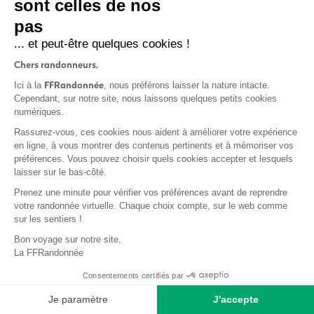
sont celles de nos
S'inscrire
pas
... et peut-être quelques cookies !
Chers randonneurs,
FFRandonnée
Ici à la
, nous préférons laisser la nature intacte.
Cependant, sur notre site, nous laissons quelques petits cookies
numériques.
Mentions légales et CGU
Rassurez-vous, ces cookies nous aident à améliorer votre expérience
Protection des données
en ligne, à vous montrer des contenus pertinents et à mémoriser vos
Politique de confidentialité
préférences. Vous pouvez choisir quels cookies accepter et lesquels
laisser sur le bas-côté.
Prenez une minute pour vérifier vos préférences avant de reprendre
votre randonnée virtuelle. Chaque choix compte, sur le web comme
sur les sentiers !
Contact
Bon voyage sur notre site,
MonGR
La FFRandonnée
Déclaration de sinistre
Consentements certifiés par
Base documentaire
Je paramètre
J'accepte