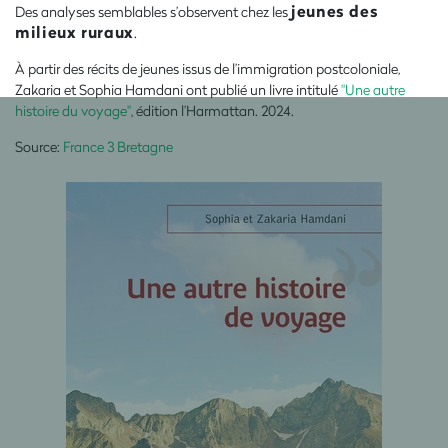
jeunes des
Des analyses semblables s’observent chez les
milieux ruraux
.
À partir des récits de jeunes issus de l’immigration postcoloniale,
Zakaria et Sophia Hamdani ont publié un livre intitulé
"Une autre
histoire du voyage"
, édition l’Harmattan. 2024.
Source:
France 3 Bretagne