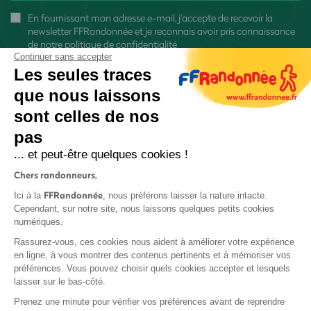
En fournissant mon adresse e-mail, j'accepte de recevoir la
newsletter FFRandonnée et je reconnais avoir pris connaissance
de
notre politique de confidentialité
Continuer sans accepter
Les seules traces
que nous laissons
sont celles de nos
S'inscrire
pas
... et peut-être quelques cookies !
Chers randonneurs,
FFRandonnée
Ici à la
, nous préférons laisser la nature intacte.
Cependant, sur notre site, nous laissons quelques petits cookies
numériques.
Mentions légales et CGU
Rassurez-vous, ces cookies nous aident à améliorer votre expérience
Protection des données
en ligne, à vous montrer des contenus pertinents et à mémoriser vos
Politique de confidentialité
préférences. Vous pouvez choisir quels cookies accepter et lesquels
laisser sur le bas-côté.
Prenez une minute pour vérifier vos préférences avant de reprendre