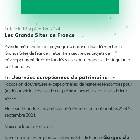
Publié le 19 septembre 2024
Les Grands Sites de France
Avec la préservation du paysage au cœur de leur démarche, les
Grands Sites de France mettent en œuvre des projets de
développement durable fondés sur les patrimoines et la singularité
des territoires.
Journées européennes du patrimoine
Les
sont
l'occasion d'ouvertures exceptionnelles, de visites et rencontres pour
(re)découvrir la richesse de ces patrimoines et les coulisses de leur
gestion.
Plusieurs Grands Sites participent à l'événement national les 21 et 22
septembre 2024.
Voici quelques exemples :
Gorges du
Venez en apprendre plus sur le
Grand Site de France