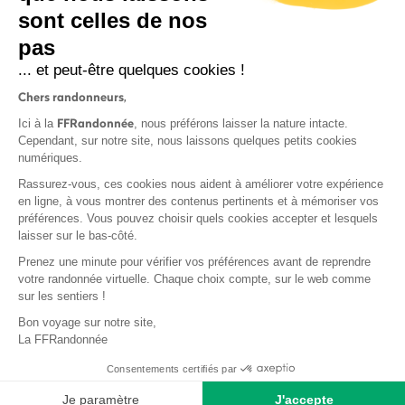
sont celles de nos
S'inscrire
pas
... et peut-être quelques cookies !
Chers randonneurs,
FFRandonnée
Ici à la
, nous préférons laisser la nature intacte.
Cependant, sur notre site, nous laissons quelques petits cookies
numériques.
Mentions légales et CGU
Rassurez-vous, ces cookies nous aident à améliorer votre expérience
Protection des données
en ligne, à vous montrer des contenus pertinents et à mémoriser vos
Politique de confidentialité
préférences. Vous pouvez choisir quels cookies accepter et lesquels
laisser sur le bas-côté.
Prenez une minute pour vérifier vos préférences avant de reprendre
votre randonnée virtuelle. Chaque choix compte, sur le web comme
sur les sentiers !
Contact
Bon voyage sur notre site,
MonGR
La FFRandonnée
Déclaration de sinistre
Consentements certifiés par
Base documentaire
Je paramètre
J'accepte