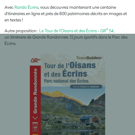
Avec
Rando Écrins
, vous découvrez maintenant une centaine
d'itinéraires en ligne et près de 800 patrimoines décrits en images et
en textes !
®
Autre proposition :
Le Tour de l'Oisans et des Écrins - GR
54
,
un itinéraire de Grande Randonnée, 12 jours sportifs dans le Parc des
Écrins.