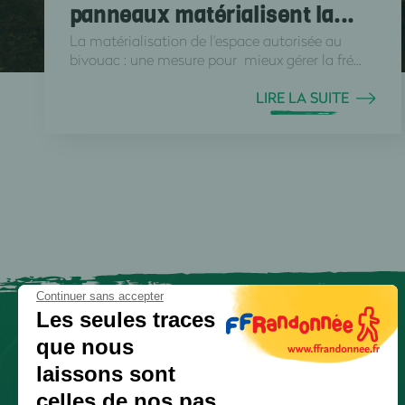
panneaux matérialisent la...
La matérialisation de l'espace autorisée au
bivouac : une mesure pour mieux gérer la fré...
LIRE LA SUITE
Continuer sans accepter
Les seules traces
que nous
laissons sont
celles de nos pas