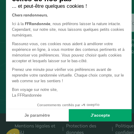
... et peut-être quelques cookies !
Chers randonneurs,
FFRandonnée
Ici à la
, nous préférons laisser la nature intacte.
Cependant, sur notre site, nous laissons quelques petits cookies
numériques.
En
Rassurez-vous, ces cookies nous aident à améliorer votre
FF
expérience en ligne, à vous montrer des contenus pertinents et à
co
mémoriser vos préférences. Vous pouvez choisir quels cookies
accepter et lesquels laisser sur le bas-côté.
Prenez une minute pour vérifier vos préférences avant de
reprendre votre randonnée virtuelle. Chaque choix compte, sur le
web comme sur les sentiers !
Bon voyage sur notre site,
La FFRandonnée
Consentements certifiés par
Je paramètre
J'accepte
Plateforme de Gestion du Consentement : Personnalisez vos Options
Axeptio consent
Mentions légales et
Protection des
Politique
Notre plateforme vous permet d'adapter et de gérer vos paramètres de c
CGU
données
confident