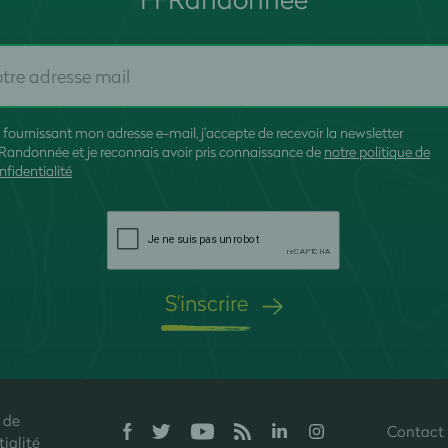
 fournissant mon adresse e-mail, j'accepte de recevoir la newsletter
Randonnée et je reconnais avoir pris connaissance de
notre politique de
nfidentialité
S'inscrire
 de
Contact
onfidentialité, en garantissant la conformité avec les réglementations. P
ialité