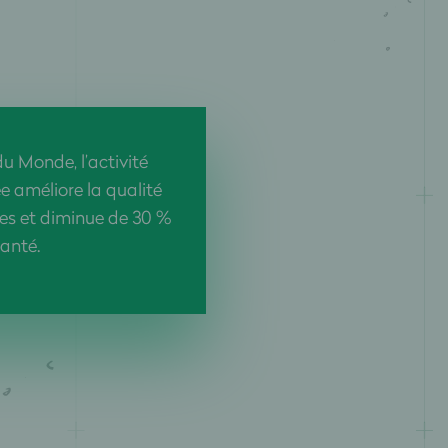
du Monde, l’activité
 améliore la qualité
es et diminue de 30 %
santé.