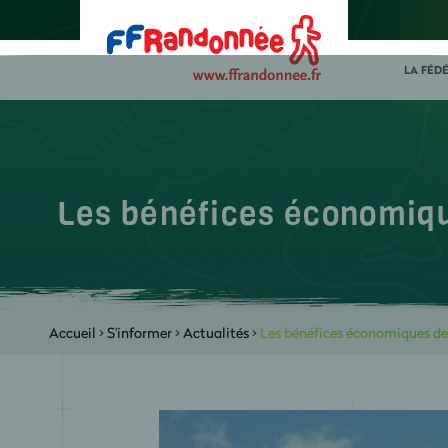
LA FÉD
Les bénéfices économique
Accueil
>
S'informer
>
Actualités
>
Les bénéfices économiques de 