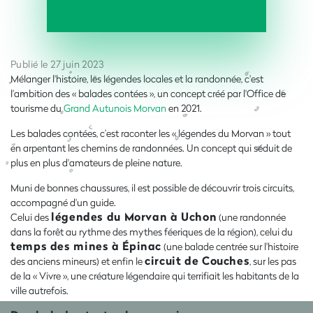
Publié le 27 juin 2023
Mélanger l'histoire, les légendes locales et la randonnée, c'est
l'ambition des « balades contées », un concept créé par l'Office de
tourisme du
Grand Autunois Morvan
en 2021.
Les balades contées, c’est raconter les « légendes du Morvan » tout
en arpentant les chemins de randonnées. Un concept qui séduit de
plus en plus d'amateurs de pleine nature.
Muni de bonnes chaussures, il est possible de découvrir trois circuits,
accompagné d'un guide.
légendes du Morvan à Uchon
Celui des
(une randonnée
dans
la forêt
au rythme des mythes féeriques de la région), celui du
temps des mines à Épinac
(une balade centrée sur l'histoire
circuit de Couches
des anciens mineurs) et enfin le
, sur les pas
de la « Vivre », une créature légendaire qui terrifiait les habitants de la
ville autrefois.