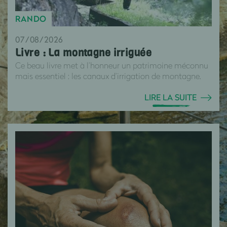
RANDO
07/08/2026
Livre : La montagne irriguée
Ce beau livre met à l’honneur un patrimoine méconnu
mais essentiel : les canaux d’irrigation de montagne.
LIRE LA SUITE