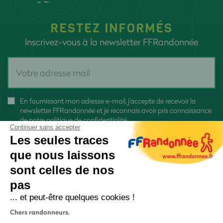
RESTEZ INFORMÉS
Inscrivez-vous à la newsletter FFRandonnée
En fournissant mon adresse e-mail, j'accepte de recevoir la
newsletter FFRandonnée et je reconnais avoir pris connaissance
de
notre politique de confidentialité
Continuer sans accepter
Les seules traces
que nous laissons
sont celles de nos
S'inscrire
pas
... et peut-être quelques cookies !
Chers randonneurs,