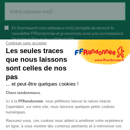
En fournissant mon adresse e-mail, j'accepte de recevoir la
newsletter FFRandonnée et je reconnais avoir pris connaissance
de
notre politique de confidentialité
Continuer sans accepter
Les seules traces
que nous laissons
sont celles de nos
S'inscrire
pas
... et peut-être quelques cookies !
Chers randonneurs,
FFRandonnée
Ici à la
, nous préférons laisser la nature intacte.
Cependant, sur notre site, nous laissons quelques petits cookies
numériques.
Mentions légales et CGU
Rassurez-vous, ces cookies nous aident à améliorer votre expérience
Protection des données
en ligne, à vous montrer des contenus pertinents et à mémoriser vos