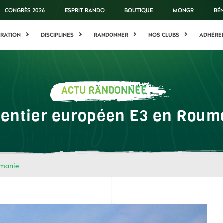
CONGRÈS 2026
ESPRIT RANDO
BOUTIQUE
MONGR
BÉ
ÉRATION
DISCIPLINES
RANDONNER
NOS CLUBS
ADHÉRE
ACTU RANDONNÉE
sentier européen E3 en Roum
umanie