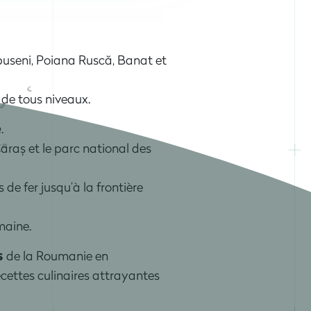
puseni, Poiana Ruscă, Banat et
 de tous niveaux.
e
.
araș et le parc national des
 de fer jusqu’à la frontière
aine.
s
de la Roumanie en
ecettes culinaires attrayantes