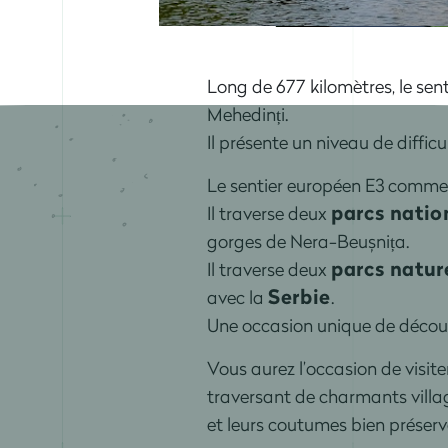
Long de 677 kilomètres, le se
Mehedinți.
Il présente un niveau de diffi
Le sentier européen E3 commen
parcs nati
Il traverse deux
gorges de Nera-Beușnița.
parcs natur
Il traverse deux
Serbie
avec la
.
Une occasion unique de découv
Vous aurez l’occasion de visiter
traversant de charmants village
et leurs coutumes bien préserv