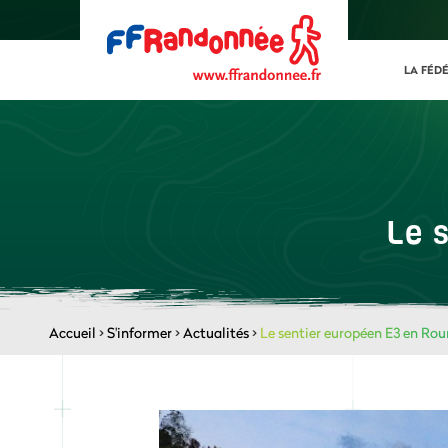
LA FÉD
Le 
Accueil
>
S'informer
>
Actualités
>
Le sentier européen E3 en Ro