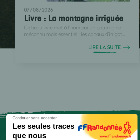
07/08/2026
Livre : La montagne irriguée
Ce beau livre met à l’honneur un patrimoine
méconnu mais essentiel : les canaux d’irrigat...
LIRE LA SUITE
Continuer sans accepter
Les seules traces
que nous