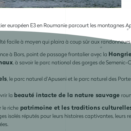
ntier européen E3 en Roumanie parcourt les montagnes A
culté facile à moyen qui plaira à coup sûr aux randonneurs
Hongri
ce à Bors, point de passage frontalier avec la
onaux
, à savoir le parc national des gorges de Semenic-C
els
, le parc naturel d'Apuseni et le parc naturel des Portes
beauté intacte de la nature sauvage
rir la
roum
patrimoine et les traditions culturelle
 le riche
s isolés réputés pour leurs histoires captivantes, leurs r
ées.